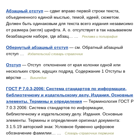
Абзацный отступ
— сдвиг вправо первой строки текста,
объединенного единой мыслью, темой, идеей, сюжетом.
Должен быть одинаковым для текста всего издания независимо
от размера (кегля) шрифта. А. о. отсутствует в так называемом
безабзацном наборе, где абзац… …
Реклама и полиграфия
Обернутый абзацный отступ
— см. Обратный абзацный
отступ …
Издательский словарь-справочник
Отступ
— Отступ отклонение от края колонки одной или
нескольких строк, идущих подряд. Содержание 1 Отступы в
вёрстке …
Википедия
ГОСТ Р 7.0.3-2006: Система стандартов по информации,
библиотечному и издательскому делу. Издания. Основные
элементы. Термины и определения
— Терминология ГОСТ Р
7.0.3 2006: Система стандартов по информации,
библиотечному и издательскому делу. Издания. Основные
элементы. Термины и определения оригинал документа:
3.1.5.19 авторский знак: Условное буквенно цифровое
обозначение фамилии… …
Словарь-справочник терминов