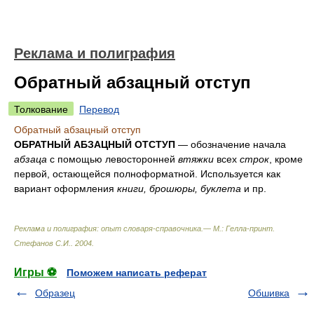
Реклама и полиграфия
Обратный абзацный отступ
Толкование
Перевод
Обратный абзацный отступ
ОБРАТНЫЙ АБЗАЦНЫЙ ОТСТУП
— обозначение начала
абзаца
с помощью левосторонней
втяжки
всех
строк
, кроме
первой, остающейся полноформатной. Используется как
вариант оформления
книги, брошюры, буклета
и пр.
Реклама и полиграфия: опыт словаря-справочника.— М.: Гелла-принт
.
Стефанов С.И.
.
2004
.
Игры ⚽
Поможем написать реферат
Образец
Обшивка