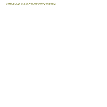
нормативно-технической документации
© Академик, 2000-2026
18+
Обратная связь:
Техподдержка
,
Реклама на сайте